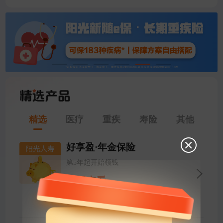
精选
医疗
重疾
寿险
其他
好享盈·年金保险
第5年起开始领钱
立即查看
领得稳
领多少写进合同