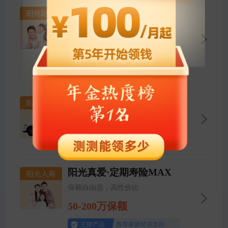
阳光免健告百万医疗险
责任内一般既往症可保可赔
立即查看
投保门槛低
无需健康告知
车险
报价、投保、理赔线上服务
立即测算
阳光真爱·定期寿险MAX
保额自由选，高性价比
50-200万保额
王牌产品
推荐家庭经济支柱配置